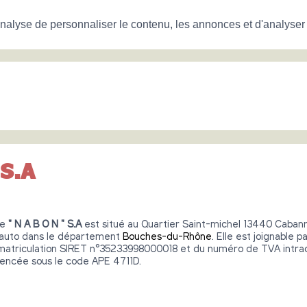
nalyse de personnaliser le contenu, les annonces et d'analyser n
 S.A
re
" N A B O N " S.A
est situé au Quartier Saint-michel 13440 Cabannes
e auto dans le département
Bouches-du-Rhône
. Elle est joignable
mmatriculation SIRET n°35233998000018 et du numéro de TVA intr
encée sous le code APE 4711D.