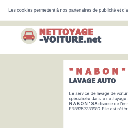
Les cookies permettent à nos partenaires de publicité et d'a
" N A B O N "
LAVAGE AUTO
Le service de lavage de voitu
spécialisée dans le nettoyag
N A B O N " S.A
dispose de l'i
FR88352339980. Elle est référ