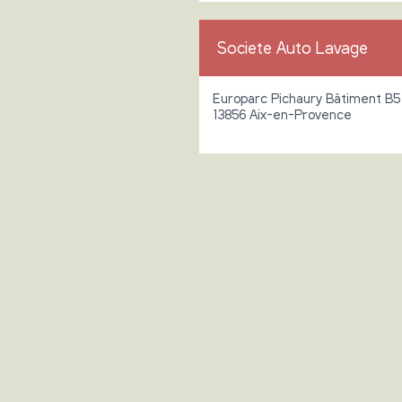
Societe Auto Lavage
Europarc Pichaury Bâtiment B5
13856 Aix-en-Provence