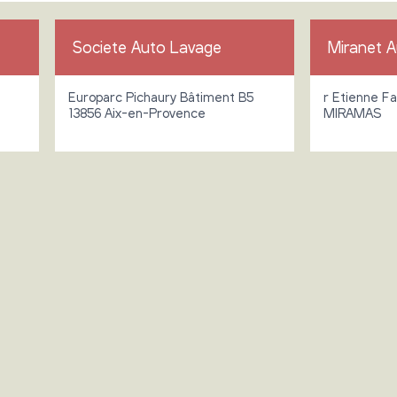
Societe Auto Lavage
Miranet 
Europarc Pichaury Bâtiment B5
r Etienne F
13856 Aix-en-Provence
MIRAMAS