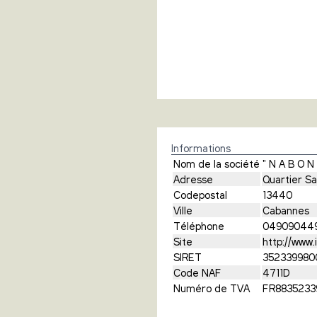
Informations
Nom de la société
" N A B O N 
Adresse
Quartier Sa
Codepostal
13440
Ville
Cabannes
Téléphone
04909044
Site
http://www
SIRET
352339980
Code NAF
4711D
Numéro de TVA
FR8835233