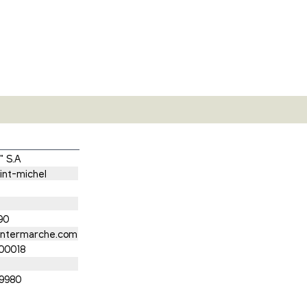
" S.A
int-michel
90
.intermarche.com
00018
9980