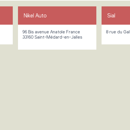
Nikel Auto
Sial
96 Bis avenue Anatole France
8 rue du Ga
33160 Saint-Médard-en-Jalles