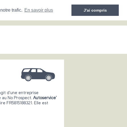
otre trafic.
En savoir plus
J'ai compris
agit d'une entreprise
ne au No Prospect.
Autoservice'
re FR5815188321. Elle est