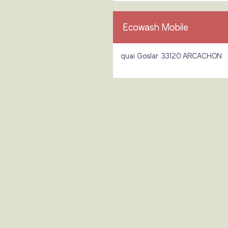
Ecowash Mobile
quai Goslar 33120 ARCACHON