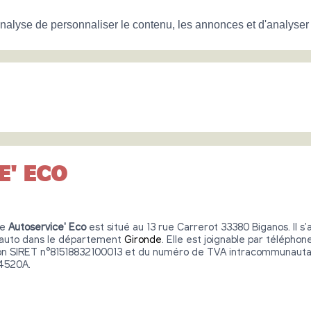
nalyse de personnaliser le contenu, les annonces et d'analyser n
E' ECO
re
Autoservice' Eco
est situé au 13 rue Carrerot 33380 Biganos. Il s'
e auto dans le département
Gironde
. Elle est joignable par télépho
ion SIRET n°81518832100013 et du numéro de TVA intracommunautai
4520A.