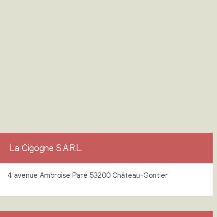
La Cigogne S.A.R.L.
4 avenue Ambroise Paré 53200 Château-Gontier