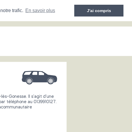
otre trafic.
En savoir plus
J'ai compris
ès-Gonesse. Il s'agit d'une
e par téléphone au 0139910127.
racommunautaire