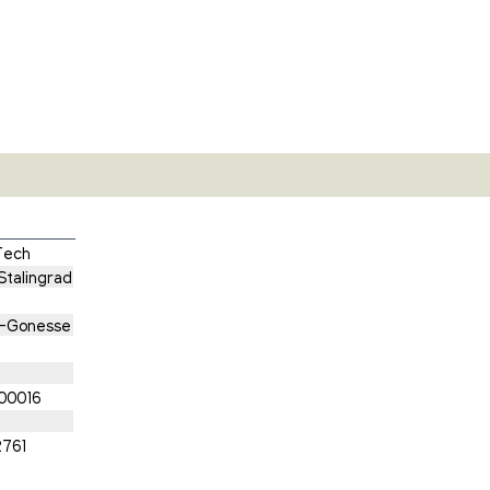
Tech
Stalingrad
s-Gonesse
00016
761