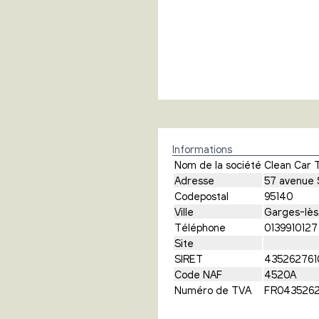
Informations
Nom de la société
Clean Car 
Adresse
57 avenue 
Codepostal
95140
Ville
Garges-lè
Téléphone
0139910127
Site
SIRET
435262761
Code NAF
4520A
Numéro de TVA
FR0435262