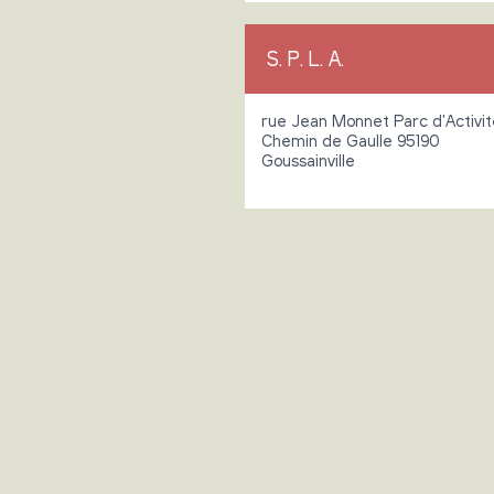
S. P. L. A.
rue Jean Monnet Parc d'Activit
Chemin de Gaulle 95190
Goussainville