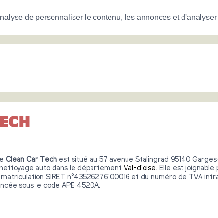
nalyse de personnaliser le contenu, les annonces et d'analyser n
TECH
re
Clean Car Tech
est situé au 57 avenue Stalingrad 95140 Garges-l
e nettoyage auto dans le département
Val-d'oise
. Elle est joignabl
immatriculation SIRET n°43526276100016 et du numéro de TVA int
encée sous le code APE 4520A.