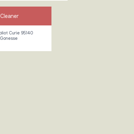
 Cleaner
liot Curie 95140
-Gonesse