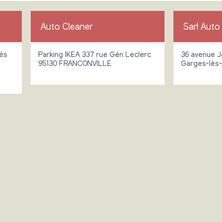
Auto Cleaner
Sarl Auto
és
Parking IKEA 337 rue Gén Leclerc
36 avenue Jo
95130 FRANCONVILLE
Garges-lès