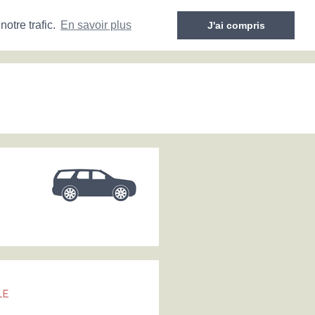
otre trafic.
En savoir plus
J'ai compris
LE