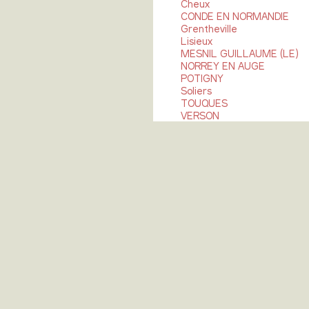
Cheux
CONDE EN NORMANDIE
Grentheville
Lisieux
MESNIL GUILLAUME (LE)
NORREY EN AUGE
POTIGNY
Soliers
TOUQUES
VERSON