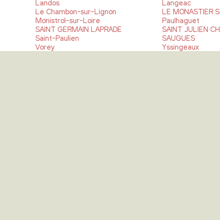
Landos
Langeac
Le Chambon-sur-Lignon
LE MONASTIER S
Monistrol-sur-Loire
Paulhaguet
SAINT GERMAIN LAPRADE
SAINT JULIEN C
Saint-Paulien
SAUGUES
Vorey
Yssingeaux