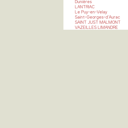
Dunières
LANTRIAC
Le Puy-en-Velay
Saint-Georges-d'Aurac
SAINT JUST MALMONT
VAZEILLES LIMANDRE