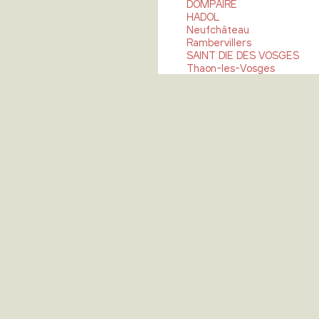
DOMPAIRE
HADOL
Neufchâteau
Rambervillers
SAINT DIE DES VOSGES
Thaon-les-Vosges