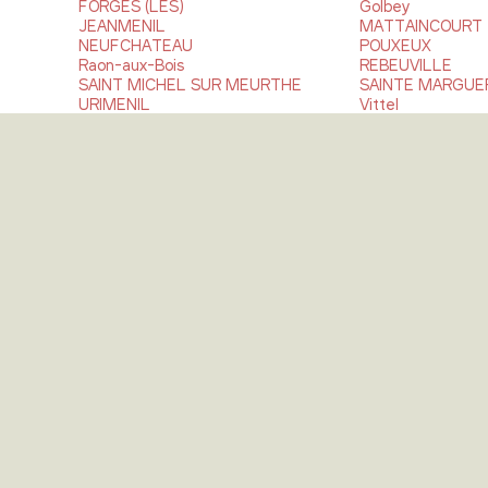
FORGES (LES)
Golbey
JEANMENIL
MATTAINCOURT
NEUFCHATEAU
POUXEUX
Raon-aux-Bois
REBEUVILLE
SAINT MICHEL SUR MEURTHE
SAINTE MARGUE
URIMENIL
Vittel