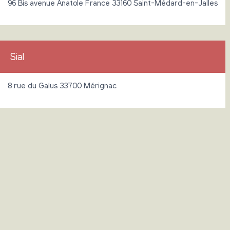
96 Bis avenue Anatole France 33160 Saint-Médard-en-Jalles
Sial
8 rue du Galus 33700 Mérignac