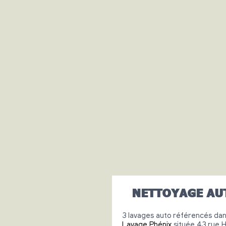
NETTOYAGE AU
3 lavages auto référencés dans
Lavage Phénix
située 43 rue H