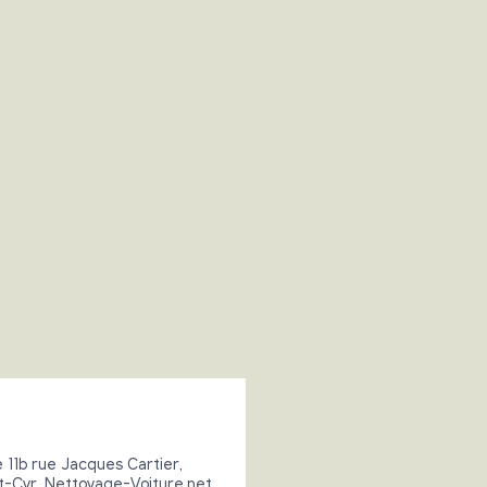
 11b rue Jacques Cartier,
t-Cyr. Nettoyage-Voiture.net