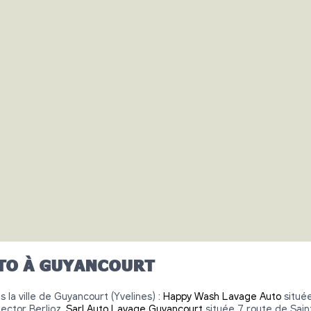
TO À GUYANCOURT
 la ville de Guyancourt (Yvelines) :
Happy Wash Lavage Auto
située
ector Berlioz,
Sarl Auto Lavage Guyancourt
située 7 route de Sain