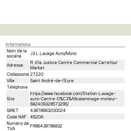
Informations
Nom de la
J3 L Lavage Auto/Moto
société
R. d'la Justice Centre Commercial Carrefour
Adresse
Market
Codepostal
27220
Ville
Saint André-de-l'Eure
Téléphone
https://www.facebook.com/Station-Lavage-
Site
auto-Centre-D%C3%A9calaminage-moteur-
682409328573295/
SIRET
43878683200024
Code NAF
4520A
Numéro de
FR86438786832
TVA