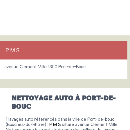
P M S
avenue Clément Mille 13110 Port-de-Bouc
NETTOYAGE AUTO À PORT-DE-
BOUC
1 lavages auto référencés dans la ville de Port-de-bouc
(Bouches-du-Rhône) :
P M S
située avenue Clément Mille,
Nettoyage-Voiture.net référence des milliers de lavages