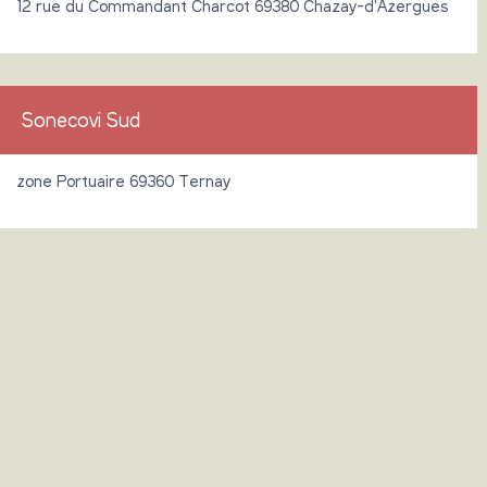
12 rue du Commandant Charcot 69380 Chazay-d'Azergues
Sonecovi Sud
zone Portuaire 69360 Ternay