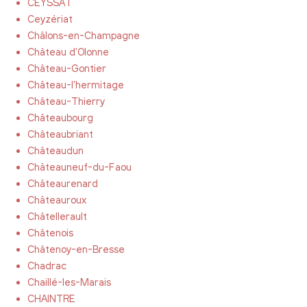
CEYSSAT
Ceyzériat
Châlons-en-Champagne
Château d'Olonne
Château-Gontier
Château-l'hermitage
Château-Thierry
Châteaubourg
Châteaubriant
Châteaudun
Châteauneuf-du-Faou
Châteaurenard
Châteauroux
Châtellerault
Châtenois
Châtenoy-en-Bresse
Chadrac
Chaillé-les-Marais
CHAINTRE